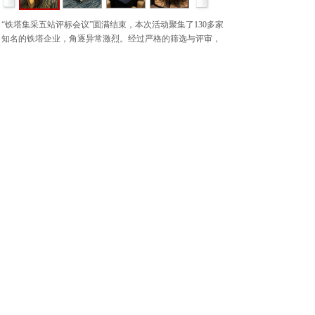
“铁塔集采五站评标会议”圆满结束，本次活动聚集了130多家
知名的铁塔企业，角逐异常激烈。经过严格的筛选与评审，
主办方发布了“铁塔供应商综合实力”、“度铁塔十大领军企
业”、“铁塔招标采购十大推荐品牌”等十几个榜单。上榜企业
展示了雄厚的品牌实力和综合竞争力，以及在招标采购领域
的专业能力和技术实力，进一步提升了铁塔行业的整体水
平，引发了业内人士关注。
上一个：
通信行业企业封闭会议
下一个：
评标管理类— — 中......
Management Group
网站首页
关于我们
服务项目
案例中心
新闻资讯
联系我们
Copyright © 2024-2029 Cld , 北京汇君立成酒店管理有限公
司 版权所有
京ICP备18043456号-3